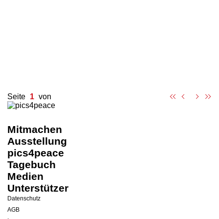
Hanna Kölbl
,
33
Versatzstücke der Realität
Irina Smirnov
,
32
Machtmissbrauch
Magdalena Skala
,
31
Häusliche Gewalt
Seite
1
von
Mitmachen
Ausstellung
pics4peace
Tagebuch
Medien
Unterstützer
Datenschutz
AGB