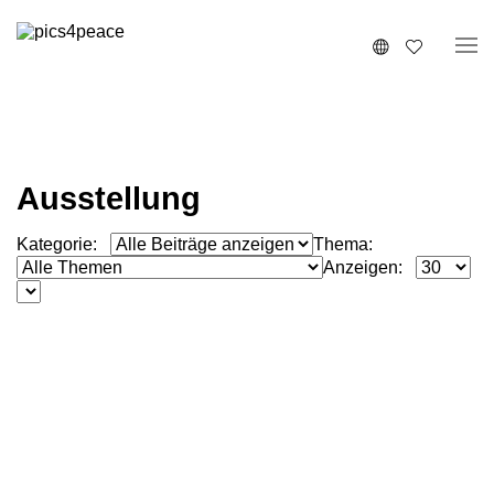
Ausstellung
Kategorie:
Thema:
Anzeigen:
Klasse 9/3
,
16
Jealousy Is Blind
Klasse 9/2
,
16
Bad Decision