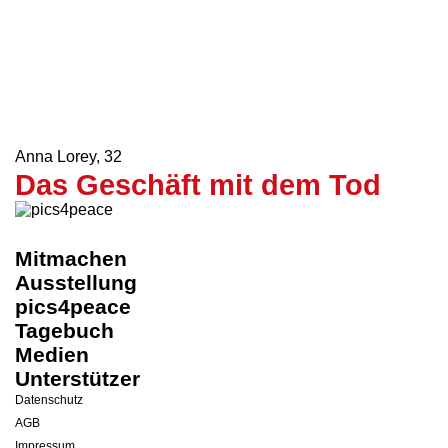
Charlie Chaplins
Friedensrede
Helena Klafke, Mischa Noll, Antonia Schömig, Anna
Weßler
,
32
Voice In The Noise
Anna Lorey
,
32
Das Geschäft mit dem Tod
Mitmachen
Ausstellung
pics4peace
Tagebuch
Medien
Unterstützer
Datenschutz
AGB
Impressum