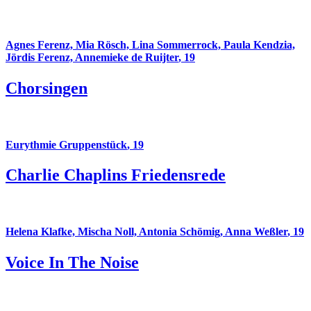
Agnes Ferenz, Mia Rösch, Lina Sommerrock, Paula Kendzia,
Jördis Ferenz, Annemieke de Ruijter
,
19
Chorsingen
Eurythmie Gruppenstück
,
19
Charlie Chaplins Friedensrede
Helena Klafke, Mischa Noll, Antonia Schömig, Anna Weßler
,
19
Voice In The Noise