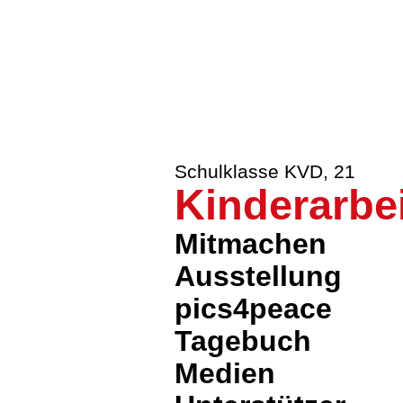
Charlie Ch
Helena Klafke, Mischa Nol
Voice In Th
Schulklasse KVD
,
21
Kinderarbeit
Mitmachen
Ausstellung
pics4peace
Tagebuch
Medien