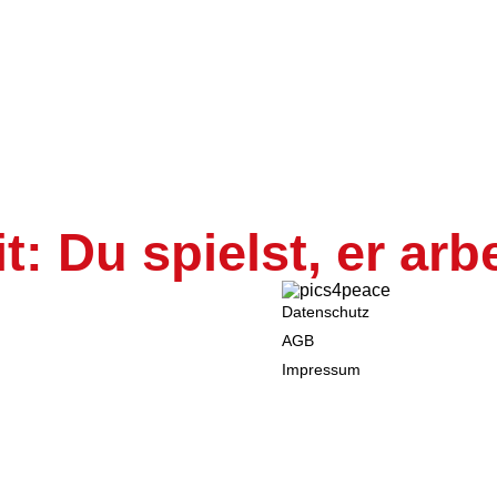
aplins Friedensrede
l, Antonia Schömig, Anna Weßler
,
21
e Noise
: Du spielst, er arbe
Datenschutz
AGB
Impressum