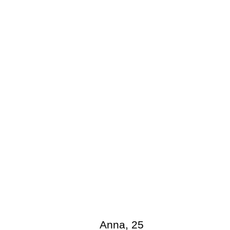
Schulklasse KVD
,
25
Mobbing
Sonja Weichand
,
25
Kaffeesahn
Martin Zschech
,
25
Erinnerung
Anna
,
25