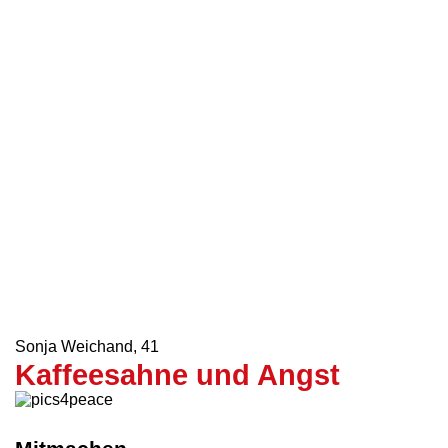
Emine Erkoc
,
41
Mobbing
Martin Zschech
,
41
Erinnerungsverlust
Franzíska Heinemann
,
41
Hoch die Würde, hoch das
Volk!
Sonja Weichand
,
41
Kaffeesahne und Angst