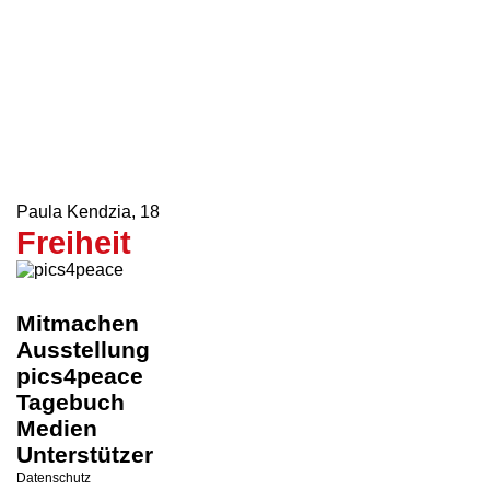
Eurythmie Gruppenstück
,
18
Charlie Chaplins
Friedensrede
Helena Klafke, Mischa Noll, Antonia Schömig, Anna
Weßler
,
18
Voice In The Noise
Paula Kendzia
,
18
Freiheit
Mitmachen
Ausstellung
pics4peace
Tagebuch
Medien
Unterstützer
Datenschutz