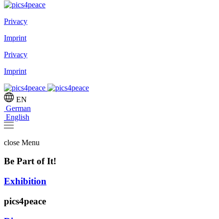
Privacy
Imprint
Privacy
Imprint
EN
German
English
close
Menu
Be Part of It!
Exhibition
pics4peace