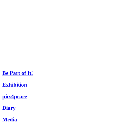
Be Part of It!
Exhibition
pics4peace
Diary
Media