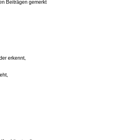
ten Beiträgen gemerkt
er erkennt,
eht,