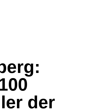
erg:
100
ler der