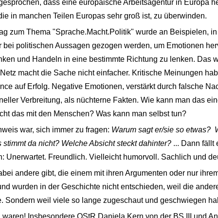
esprochen, dass eine europäische Arbeitsagentur in Europa he
 die in manchen Teilen Europas sehr groß ist, zu überwinden.
g zum Thema "Sprache.Macht.Politik" wurde an Beispielen, in 
er bei politischen Aussagen gezogen werden, um Emotionen her
en und Handeln in eine bestimmte Richtung zu lenken. Das war
 Netz macht die Sache nicht einfacher. Kritische Meinungen hab
e auf Erfolg. Negative Emotionen, verstärkt durch falsche Na
schneller Verbreitung, als nüchterne Fakten. Wie kann man das e
cht das mit den Menschen? Was kann man selbst tun?
weis war, sich immer zu fragen:
Warum sagt er/sie so etwas?
 stimmt da nicht? Welche Absicht steckt dahinter?
... Dann fällt 
: Unerwartet. Freundlich. Vielleicht humorvoll. Sachlich und deu
abei andere gibt, die einem mit ihren Argumenten oder nur ihre
und wurden in der Geschichte nicht entschieden, weil die ander
e. Sondern weil viele so lange zugeschaut und geschwiegen ha
i waren! Insbesondere OStR Daniela Kern von der BS III und A