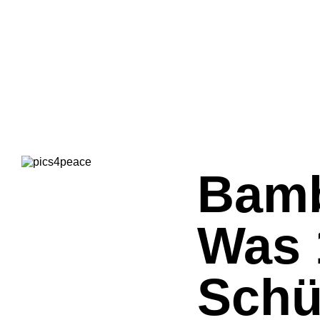
Bamb
Was 
Schü