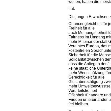
wollen, hatten die meis
hat.
Die jungen Erwachsene
Chancengleichheit für j
Freiheit für alle
auch Meinungsfreiheit fü
Fairness im Umgang mi
mehr Miteinander statt
Vereintes Europa, das 
kostenfreien Sprachunte
Sicherheit für die Mens
Solidarität zwischen de
dass die Anliegen der J
keine staatliche Unter
mehr Wertschätzung für
Gerechtigkeit für alle
Gleichberechtigung zw
mehr Umweltbewusstsei
Vorurteilsfreiheit
Offenheit für andere un
Frieden untereinander u
frei bleiben.