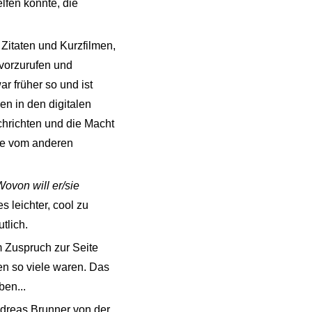
lfen könnte, die
Zitaten und Kurzfilmen,
vorzurufen und
 früher so und ist
en in den digitalen
chrichten und die Macht
ine vom anderen
Wovon will er/sie
es leichter, cool zu
tlich.
m Zuspruch zur Seite
en so viele waren. Das
ben...
ndreas Brunner von der