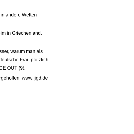
d in andere Welten
eim in Griechenland.
sser, warum man als
 deutsche Frau plötzlich
CE OUT (9)
.
rgeholfen:
www.ijgd.de