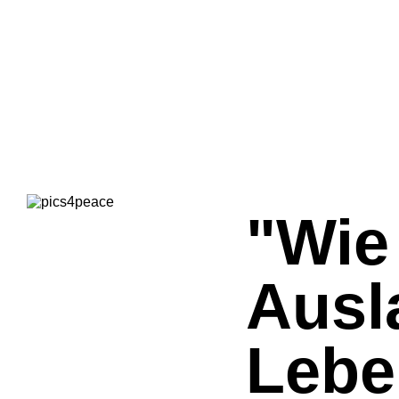
"Wie
Ausl
Lebe