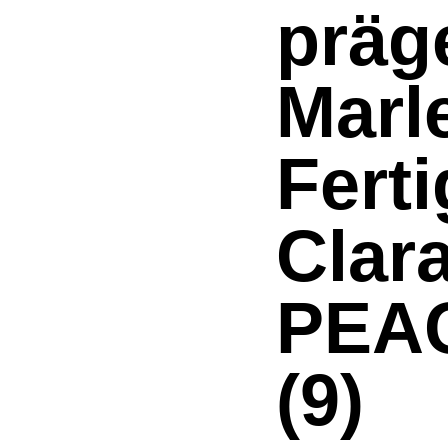
präg
Marl
Fert
Clara
PEA
(9)