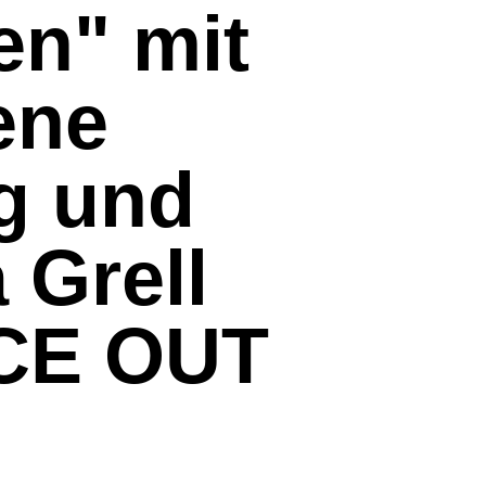
en" mit
ene
ig und
 Grell
CE OUT