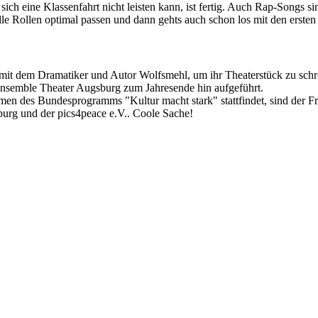
h eine Klassenfahrt nicht leisten kann, ist fertig. Auch Rap-Songs sin
lle Rollen optimal passen und dann gehts auch schon los mit den erst
eit mit dem Dramatiker und Autor Wolfsmehl, um ihr Theaterstück zu sch
nsemble Theater Augsburg zum Jahresende hin aufgeführt.
men des Bundesprogramms "Kultur macht stark" stattfindet, sind der 
urg und der pics4peace e.V.. Coole Sache!