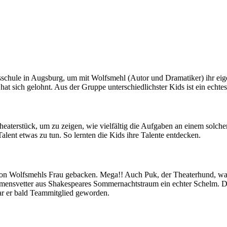
nsschule in Augsburg, um mit Wolfsmehl (Autor und Dramatiker) ihr eig
e hat sich gelohnt. Aus der Gruppe unterschiedlichster Kids ist ein ech
Theaterstück, um zu zeigen, wie vielfältig die Aufgaben an einem solc
alent etwas zu tun. So lernten die Kids ihre Talente entdecken.
n Wolfsmehls Frau gebacken. Mega!! Auch Puk, der Theaterhund, war 
n Namensvetter aus Shakespeares Sommernachtstraum ein echter Schelm.
r er bald Teammitglied geworden.