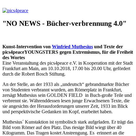
"NO NEWS - Bücher-verbrennung 4.0"
Kunst-Intervention von
Winfried Muthesius
und Texte der
pics4peaceYOUNGSTERS gegen Extremismus, für die Freiheit
des Wortes
Eine Veranstaltung des pics4peace e.V. in Kooperation mit der Stadt
Frankfurt am Main, am 10.10.2018, 17.00 bis 20.00 Uhr, gefördert
durch die Robert Bosch Stiftung.
An der Stelle, an der 1933 als „undeutsch“ gebrandmarkte Bücher
von Studenten verbrannt wurden, am Römerplatz in Frankfurt,
zersägt Muthesius sein GOLDEN FIELD in Buch-große Teile und
verbrennt sie. Währenddessen lesen junge Erwachsenen Texte, die
sie angesichts der Herausforderungen unserer Zeit, 1933 im Blick
und perspektivische Gedanken im Kopf, erarbeitet haben.
Muthesius´ Kunstaktion ist symbolisch stark aufgeladen. Er trägt das
Bild vom Römer auf den Platz. Das riesige Bild wiegt über 40
Kilogramm. Das Tragen kostet Anstrengung. Es erinnert an die