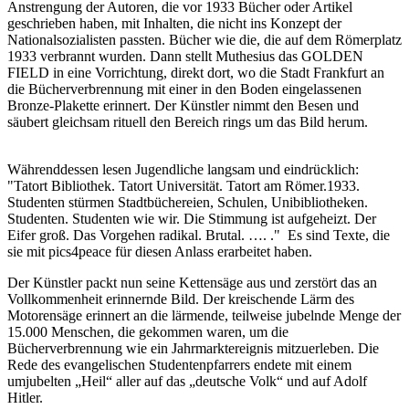
Anstrengung der Autoren, die vor 1933 Bücher oder Artikel
geschrieben haben, mit Inhalten, die nicht ins Konzept der
Nationalsozialisten passten. Bücher wie die, die auf dem Römerplatz
1933 verbrannt wurden. Dann stellt Muthesius das GOLDEN
FIELD in eine Vorrichtung, direkt dort, wo die Stadt Frankfurt an
die Bücherverbrennung mit einer in den Boden eingelassenen
Bronze-Plakette erinnert. Der Künstler nimmt den Besen und
säubert gleichsam rituell den Bereich rings um das Bild herum.
Währenddessen lesen Jugendliche langsam und eindrücklich:
"Tatort Bibliothek. Tatort Universität. Tatort am Römer.1933.
Studenten stürmen Stadtbüchereien, Schulen, Unibibliotheken.
Studenten. Studenten wie wir. Die Stimmung ist aufgeheizt. Der
Eifer groß. Das Vorgehen radikal. Brutal. …. ." Es sind Texte, die
sie mit pics4peace für diesen Anlass erarbeitet haben.
Der Künstler packt nun seine Kettensäge aus und zerstört das an
Vollkommenheit erinnernde Bild. Der kreischende Lärm des
Motorensäge erinnert an die lärmende, teilweise jubelnde Menge der
15.000 Menschen, die gekommen waren, um die
Bücherverbrennung wie ein Jahrmarktereignis mitzuerleben. Die
Rede des evangelischen Studentenpfarrers endete mit einem
umjubelten „Heil“ aller auf das „deutsche Volk“ und auf Adolf
Hitler.