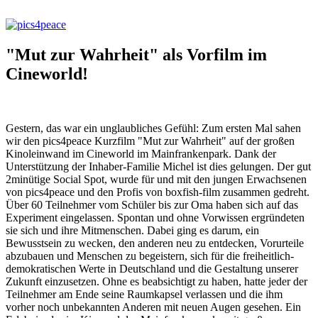
"Mut zur Wahrheit" als Vorfilm im
Cineworld!
Gestern, das war ein unglaubliches Gefühl: Zum ersten Mal sahen
wir den pics4peace Kurzfilm "Mut zur Wahrheit" auf der großen
Kinoleinwand im Cineworld im Mainfrankenpark. Dank der
Unterstützung der Inhaber-Familie Michel ist dies gelungen. Der gut
2minütige Social Spot, wurde für und mit den jungen Erwachsenen
von pics4peace und den Profis von boxfish-film zusammen gedreht.
Über 60 Teilnehmer vom Schüler bis zur Oma haben sich auf das
Experiment eingelassen. Spontan und ohne Vorwissen ergründeten
sie sich und ihre Mitmenschen. Dabei ging es darum, ein
Bewusstsein zu wecken, den anderen neu zu entdecken, Vorurteile
abzubauen und Menschen zu begeistern, sich für die freiheitlich-
demokratischen Werte in Deutschland und die Gestaltung unserer
Zukunft einzusetzen. Ohne es beabsichtigt zu haben, hatte jeder der
Teilnehmer am Ende seine Raumkapsel verlassen und die ihm
vorher noch unbekannten Anderen mit neuen Augen gesehen. Ein