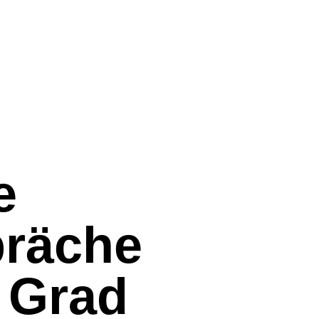
e
räche
5 Grad