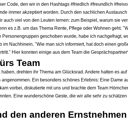
r Code, den wir in den Hashtags #friedlich #freundlich #freiv
Ende immer akzeptiert worden. Durch den sachlichen Austaus
 auch viel von den Leuten lernen: zum Beispiel, warum sie ver
 wenn es z.B. um das Thema Rente, Pflege oder Wohnen geht. "
te Personengruppen geschoben wurde, habe ich nachgefragt, wo
 im Nachhinein. "Wie man sich informiert, hat doch einen große
ritt." Hier konnten einige aus dem Team die Gesprächspartner*
fürs Team
 haben, drehten ihr Thema am Glücksrad. Andere hatten es au
ch angenommen. Ein besonders schönes Erlebnis: Eine Dame a
 kam vorbei, diskutierte mit uns und brachte dem Team Hörnch
onnten. Eine wunderschöne Geste, die wir alle sehr zu schätze
nd den anderen Ernstnehmen