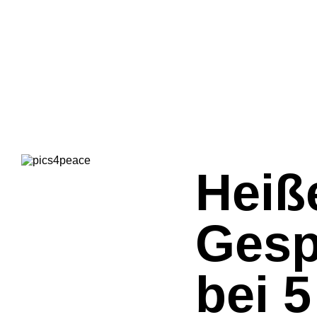
Heiß
Gesp
bei 