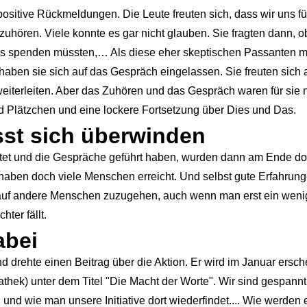
positive Rückmeldungen. Die Leute freuten sich, dass wir uns f
zuhören. Viele konnte es gar nicht glauben. Sie fragten dann, 
as spenden müssten,… Als diese eher skeptischen Passanten me
haben sie sich auf das Gespräch eingelassen. Sie freuten sich a
 weiterleiten. Aber das Zuhören und das Gespräch waren für sie
 Plätzchen und eine lockere Fortsetzung über Dies und Das.
st sich überwinden
eitet und die Gespräche geführt haben, wurden dann am Ende do
r haben doch viele Menschen erreicht. Und selbst gute Erfahrun
auf andere Menschen zuzugehen, auch wenn man erst ein weni
hter fällt.
abei
 drehte einen Beitrag über die Aktion. Er wird im Januar ersch
thek) unter dem Titel "Die Macht der Worte". Wir sind gespan
 und wie man unsere Initiative dort wiederfindet.... Wie werden