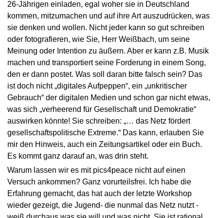
26-Jährigen einladen, egal woher sie in Deutschland
kommen, mitzumachen und auf ihre Art auszudrücken, was
sie denken und wollen. Nicht jeder kann so gut schreiben
oder fotografieren, wie Sie, Herr Weißbach, um seine
Meinung oder Intention zu äußern. Aber er kann z.B. Musik
machen und transportiert seine Forderung in einem Song,
den er dann postet. Was soll daran bitte falsch sein? Das
ist doch nicht „digitales Aufpeppen“, ein „unkritischer
Gebrauch“ der digitalen Medien und schon gar nicht etwas,
was sich „verheerend für Gesellschaft und Demokratie“
auswirken könnte! Sie schreiben: „… das Netz fördert
gesellschaftspolitische Extreme.“ Das kann, erlauben Sie
mir den Hinweis, auch ein Zeitungsartikel oder ein Buch.
Es kommt ganz darauf an, was drin steht.
Warum lassen wir es mit pics4peace nicht auf einen
Versuch ankommen? Ganz vorurteilsfrei. Ich habe die
Erfahrung gemacht, das hat auch der letzte Workshop
wieder gezeigt, die Jugend- die nunmal das Netz nutzt -
weiß durchaus was sie will und was nicht. Sie ist rational