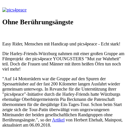
Ohne Berührungsängste
Easy Rider, Menschen mit Handicap und pics4peace - Echt stark!
Die Harley-Friends-Würzburg nahmen mit einer großen Gruppe am
Filmprojekt der pics4peace YOUNGSTERS "Mut zur Wahrheit"
teil. Doch die Frauen und Männer mit ihren heißen Öfen tun noch
viel mehr!
"Auf 14 Motorrädern war die Gruppe auf den Spuren der
Spessarträuber auf der fast 200 Kilometer langen Ausfahrt wieder
gemeinsam unterwegs. In Revanche für die Unterstützung ihrer
"pics4peace"-Initiative durch die Harley-Friends hatte Würzburgs
ehemalige Oberbürgermeisterin Pia Beckmann die Patenschaft
übernommen für die diesjährige Ein-Tages-Tour. Schon beim Start
zeigte sich die Tour-Patin überwältigt vom ungezwungenen
Miteinander der beiden gesellschaftlichen Randgruppen ohne
Berührungsängste.", so der
Artikel
von Herbert Ehehalt, Mainpost,
aktualisiert am 06.09.2018.